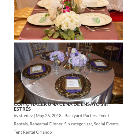
CÓMO HACER UNA CENA DE ENSAYO SIN
ESTRÉS
by
sitedev
|
May 26, 2018
|
Backyard Parties
,
Event
Rentals
,
Rehearsal Dinner
,
Sin categorizar
,
Social Events
,
Tent Rental Orlando