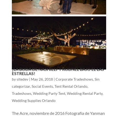
¡LA BODA DE NASHIELY Y RODNEL BAJO EL LAS
ESTRELLAS!
by
sitedev
|
May 26, 2018
|
Corporate Tradeshows
,
Sin
categorizar
,
Social Events
,
Tent Rental Orlando
,
Tradeshows
,
Wedding Party Tent
,
Wedding Rental Party
,
Wedding Supplies Orlando
The Acre, noviembre de 2016 Fotografía de Yanman