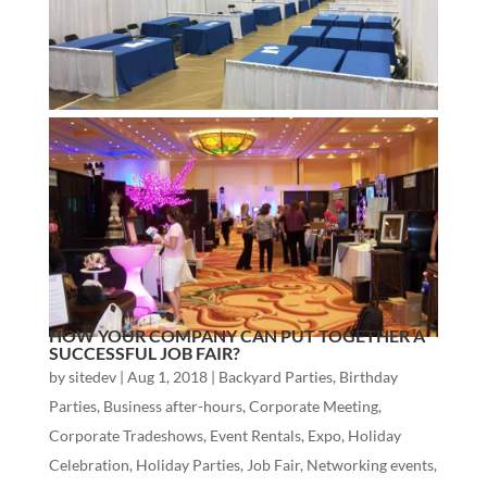
HOW YOUR COMPANY CAN PUT TOGETHER A
SUCCESSFUL JOB FAIR?
by
sitedev
|
Aug 1, 2018
|
Backyard Parties
,
Birthday
Parties
,
Business after-hours
,
Corporate Meeting
,
Corporate Tradeshows
,
Event Rentals
,
Expo
,
Holiday
Celebration
,
Holiday Parties
,
Job Fair
,
Networking events
,