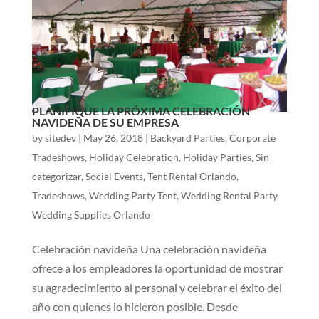
PLANIFIQUE LA PRÓXIMA CELEBRACIÓN
NAVIDEÑA DE SU EMPRESA
by
sitedev
|
May 26, 2018
|
Backyard Parties
,
Corporate
Tradeshows
,
Holiday Celebration
,
Holiday Parties
,
Sin
categorizar
,
Social Events
,
Tent Rental Orlando
,
Tradeshows
,
Wedding Party Tent
,
Wedding Rental Party
,
Wedding Supplies Orlando
Celebración navideña Una celebración navideña
ofrece a los empleadores la oportunidad de mostrar
su agradecimiento al personal y celebrar el éxito del
año con quienes lo hicieron posible. Desde